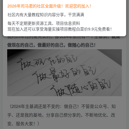
一些感悟和展望！
2026年司马君的社区全面升级！欢迎您的加入！
社区内有大量教程知识内容分享，干货满满
2023年我的主基调是减法：我学会了让自己开心工作，
每天不定期更新资源工具、项目信息资料
简单生活，也学会了自律，学会了积累和沉淀，所以我认为
现在加入还可以享受海量实操项目教程白菜价9.9元免费看！
我的23年过的是充实的，那么24年依然有一个主基调，
就是
做现在的自己，做最好的自己，做随心的自己！
（2024年主基调还是不变的：做自己！不管是公众号、知
乎、还是我的基地，分享自己想分享的，不断地优化、改
变、服务大家！）