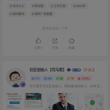
# 司马小七
# 特训营
# 工作计划
# 2024年
# 国内版块
# 国外广告联盟
喜欢就支持一下吧
点赞
0
分享
收藏
社区创始人【司马君】
关注
151
392
30
76
160W+
司马君学习社区创始人，网创基地创始人，20年互联网创业老兵！