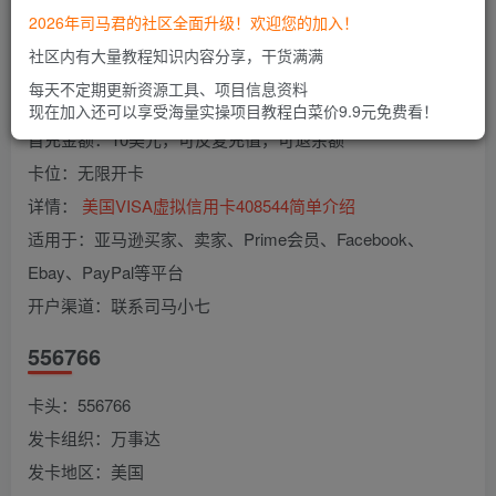
发卡组织：Visa
2026年司马君的社区全面升级！欢迎您的加入！
发卡地区：美国
社区内有大量教程知识内容分享，干货满满
卡类型：Credit
每天不定期更新资源工具、项目信息资料
开卡费：无开卡费
现在加入还可以享受海量实操项目教程白菜价9.9元免费看！
首充金额：10美元，可反复充值，可退余额
卡位：无限开卡
详情：
美国VISA虚拟信用卡408544简单介绍
适用于：亚马逊买家、卖家、Prime会员、Facebook、
Ebay、PayPal等平台
开户渠道：联系司马小七
556766
卡头：556766
发卡组织：万事达
发卡地区：美国