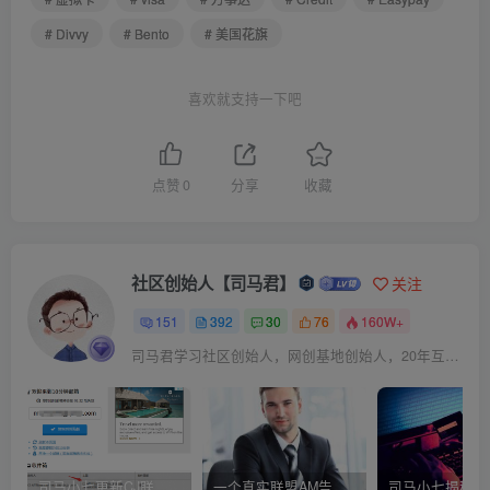
# Divvy
# Bento
# 美国花旗
喜欢就支持一下吧
点赞
0
分享
收藏
社区创始人【司马君】
关注
151
392
30
76
160W+
司马君学习社区创始人，网创基地创始人，20年互联网创业老兵！
司马小七更新CJ联盟大路货的新版注册教程！
一个真实联盟AM告诉你选择OFFER的技巧！