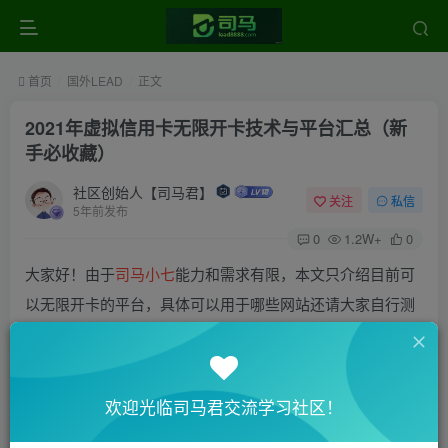
首页
国外LEAD
正文
2021年虚拟信用卡无限开卡技术与平台汇总（新
手必收藏）
社区创始人【司马君】
关注
私信
5年前发布
0
1.2W+
0
大家好！由于
司马小七
能力和需求有限，本文只介绍目前可
以无限开卡的平台，具体可以用于哪些网站还请大家自行测
试。
408544
欢迎光临司马君交流学习社区！
卡头：408544