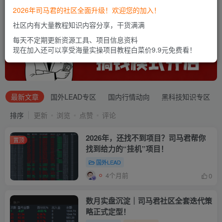
2026年司马君的社区全面升级！欢迎您的加入！
社区内有大量教程知识内容分享，干货满满
每天不定期更新资源工具、项目信息资料
现在加入还可以享受海量实操项目教程白菜价9.9元免费看！
最新文章
国外LEAD专区
国内行情动向
黑科技知识专区
排序
更新
浏览
点赞
评论
2026年，还找不到项目？司马君帮你
置顶
找到给力的“挂机”项目！
国外LEAD
4个月前
0
数月实盘沉淀｜司马君社区全套迭代策
略正式定型！