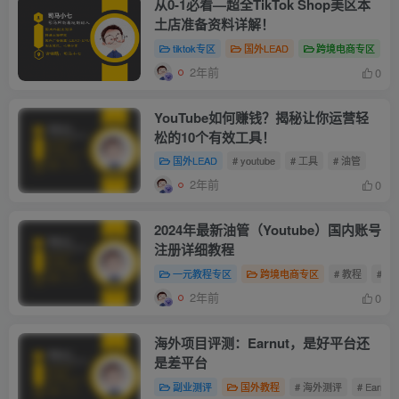
从0-1必看—超全TikTok Shop美区本
土店准备资料详解！
tiktok专区
国外LEAD
跨境电商专区
2年前
0
YouTube如何赚钱？揭秘让你运营轻
松的10个有效工具！
国外LEAD
# youtube
# 工具
# 油管
2年前
0
2024年最新油管（Youtube）国内账号
注册详细教程
一元教程专区
跨境电商专区
# 教程
# yo
2年前
0
海外项目评测：Earnut，是好平台还
是差平台
副业测评
国外教程
# 海外测评
# Earnut