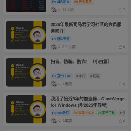
国内动向
担保专区
11天前
7
2026年最新司马君学习社区的会员服
务简介！
担保专区
2个月前
8
扫盲、防骗、防诈！（小白篇）
国外LEAD
# 小白
# 防骗
1年前
0
我用了接近5年的加速器—ClashVerge
for Windows (附2025年教程)
lead教程
国外LEAD
实用工具
# 加速
1年前
0