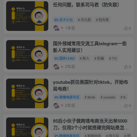
任何问题，联系司马君（防失联）
关于小七
# 司马君
# 防失联
1年前
0
国外领域常用交流工具telegram一些
新人实用建议！
国外LEAD
# 新人
# 防骗
# TG
2年前
0
youtube抓住美国针对tiktok，开始布
局电商！
跨境电商专区
# tiktok
# youtube
# tk
2年前
0
95后小伙子做跨境电商当天出单5000
刀，仅用2个小时就搭建完网站是怎么
做到的？
跨境电商专区
# 跨境电商
# 独立站
# 搭建