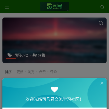
司马小七
共107篇
排序
更新
浏览
点赞
评论
2024年司马小七的工作计划（国内版
块和国外广告联盟的展望）
国外LEAD
欢迎光临司马君交流学习社区！
2年前
0