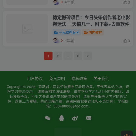
4年前
0
稳定搬砖项目：今日头条创作者老电影
搬运法 一天搞几十，附下载+去重软件
一元教程专区
国内教程
4年前
0
1
2
…
6
用户协议
免责声明
隐私政策
关于我们
Copyright © 2026 ·
司马君
· 网站资源来自互联网收集，不代表本站立场，仅
限学习交流使用。 请遵循相关法律法规，请在下载学习后24小时内删除，如
有侵权争议、不妥之处请联系本站删除处理！ 请用户仔细辨认内容的真实
性，避免上当受骗，防范网络诈骗，远离网络犯罪违法和不良信息！ 举报邮
箱：350488080@qq.com .