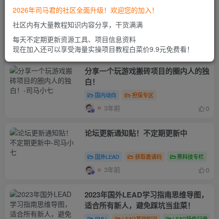
【副业测评】 售价5980 的升级玩法，
2026年司马君的社区全面升级！欢迎您的加入！
AI原创推文，小白也能日赚300+
社区内有大量教程知识内容分享，干货满满
副业测评
每天不定期更新资源工具、项目信息资料
3年前
0
现在加入还可以享受海量实操项目教程白菜价9.9元免费看！
分享一个玩游戏搬砖项目的圈内人的独
白！
国内动向
担保专区
3年前
0
论坛更新通知贴！不定期更新中
国外LEAD
获取邀请码
黑科技专栏
3年前
0
2023年国外LEAD学习指南思维导图，
适合所有新人，避免踩坑当韭菜！
EMU
LEAD基础知识
LEAD操作记录