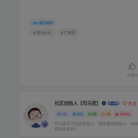
国内动向
# 司马小七
# 广告位
点赞
0
社区创始人【司马君】
关注
151
392
30
76
160W+
司马君学习社区创始人，网创基地创始人，20
网创业老兵！