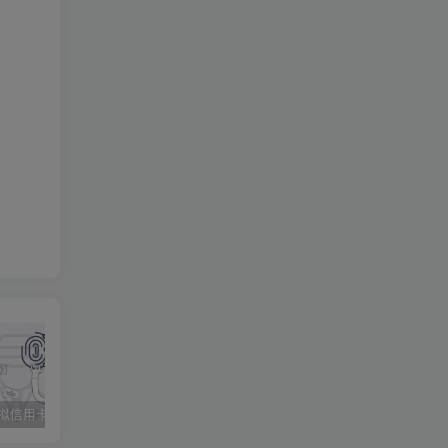
2021年虚拟信用卡无限开卡技术与平台汇总（新手必收藏）
司马小七揭秘下cvv洗料的完整过程
成人任务平台TrafficJunky的相关教程