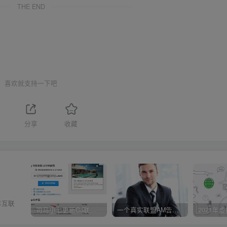
THE END
喜欢就支持一下吧
分享
收藏
年互联
司马小七更新CJ联盟大路货的新版注册教程！
一个真实联盟AM告诉你选择OFFER的技巧！