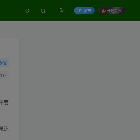
发布
开通会员
私信
0
不要
果还