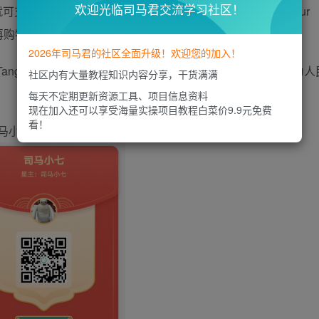
欢迎光临司马君交流学习社区！
先进入Your Account > Apply a Gift Card to Your
上再购物支付。
2026年司马君的社区全面升级！欢迎您的加入！
ango Card一样，国内专门有人收购兑换Amazon Gift Card为人
社区内有大量教程知识内容分享，干货满满
每天不定期更新资源工具、项目信息资料
现在加入还可以享受海量实操项目教程白菜价9.9元免费
看！
马小七的知识星球：搜索司马小七或者下方扫码即可！