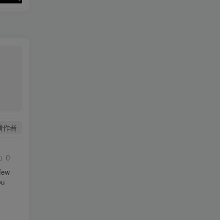
看作者
0
few 
u 