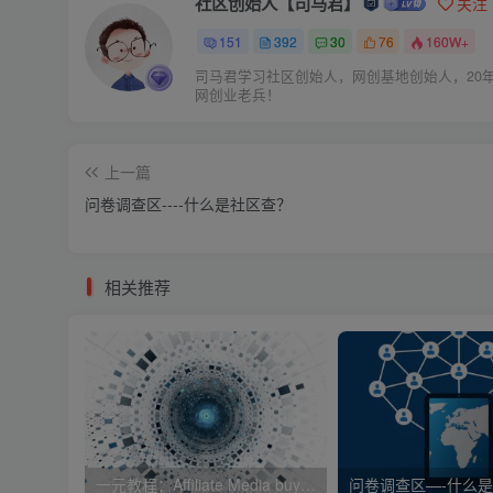
社区创始人【司马君】
关注
151
392
30
76
160W+
司马君学习社区创始人，网创基地创始人，20
网创业老兵！
上一篇
问卷调查区----什么是社区查？
相关推荐
一元教程：Affiliate Media buy入门实操完全指南