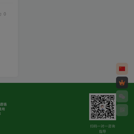
0
请遵循
请用
邮
扫码一对一咨询
指导