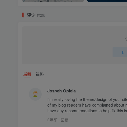
评论
共2条
最新
最热
Jospeh Opiela
I'm really loving the theme/design of your si
of my blog readers have complained about my 
have any recommendations to help fix this i
6年前
回复