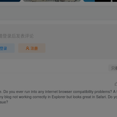
请登录后发表评论
登录
注册
只
te. Do you ever run into any internet browser compatibility problems? A 
blog not working correctly in Explorer but looks great in Safari. Do yo
ssue?