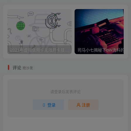
2021年虚拟信用卡无限开卡技术与平台汇总（新手必收藏）
司马小七揭秘下cv
评论
抢沙发
请登录后发表评论
登录
注册