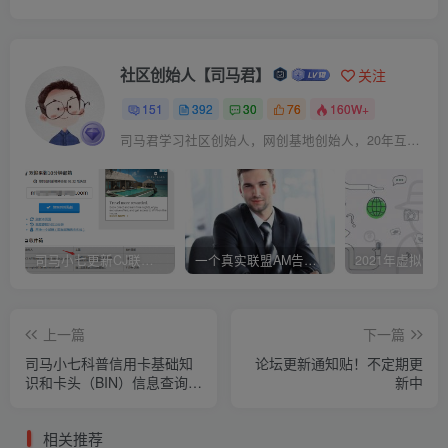
社区创始人【司马君】
关注
151
392
30
76
160W+
司马君学习社区创始人，网创基地创始人，20年互联网创业老兵！
司马小七更新CJ联盟大路货的新版注册教程！
一个真实联盟AM告诉你选择OFFER的技巧！
上一篇
下一篇
司马小七科普信用卡基础知
论坛更新通知贴！不定期更
识和卡头（BIN）信息查询工
新中
具分享
相关推荐