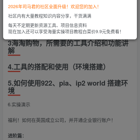
2026年司马君的社区全面升级！欢迎您的加入！
1.什么是海淘
社区内有大量教程知识内容分享，干货满满
2.如何获得更多的卡片信息
每天不定期更新资源工具、项目信息资料
现在加入还可以享受海量实操项目教程白菜价9.9元免费看！
3海淘购物，所需要的工具介绍和功能讲
解
4.工具的搭配和使用（环境搭建）
5.如何使用922、pia、ip2 world 搭建环
境
6.实操演示
福利！如何在英国成立公司，并开通企业银行账户！
进阶篇：