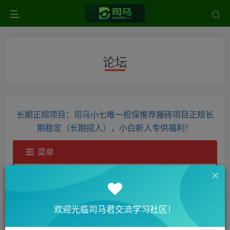
论坛
长期正规项目：司马小七唯一担保推荐搬砖项目正规长
期稳定（长期招人），小白新人专供福利！
菜单
论
交流社区
版块: 黑科技专栏
虚拟卡专区
欢迎光临司马君交流学习社区！
坛
面
请
登录
或
注册
创建帖子和主题。