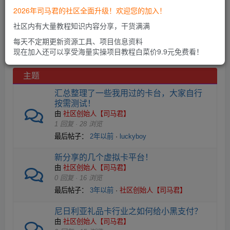
包
2026年司马君的社区全面升级！欢迎您的加入！
屑
社区内有大量教程知识内容分享，干货满满
虚拟卡专区
导
每天不定期更新资源工具、项目信息资料
航
现在加入还可以享受海量实操项目教程白菜价9.9元免费看！
在
这
主题
里：
汇总整理了一些我用过的卡台，大家自行
按需测试！
由
社区创始人【司马君】
1 回复 · 28 浏览
最后帖子：
2年以前
·
luckyboy
新分享的几个虚拟卡平台！
由
社区创始人【司马君】
0 回复 · 16 浏览
最后帖子：
3年以前
·
社区创始人【司马君】
尼日利亚礼品卡行业之如何给小黑支付？
由
社区创始人【司马君】