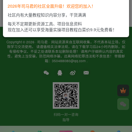
2026年司马君的社区全面升级！欢迎您的加入！
长期正规项目：司马小七唯一担保推荐搬砖项目正规长
期稳定（长期招人），小白新人专供福利！
社区内有大量教程知识内容分享，干货满满
每天不定期更新资源工具、项目信息资料
现在加入还可以享受海量实操项目教程白菜价9.9元免费看！
用户协议
免责声明
隐私政策
关于我们
Copyright © 2026 ·
司马君
· 网站资源来自互联网收集，不代表本站立场，仅
限学习交流使用。 请遵循相关法律法规，请在下载学习后24小时内删除，如
有侵权争议、不妥之处请联系本站删除处理！ 请用户仔细辨认内容的真实
性，避免上当受骗，防范网络诈骗，远离网络犯罪违法和不良信息！ 举报邮
箱：350488080@qq.com .
扫码一对一咨询
指导